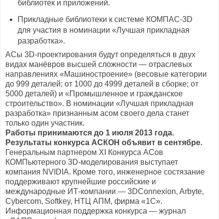
библиотек и приложений.
Прикладные библиотеки к системе КОМПАС-3D
для участия в номинации «Лучшая прикладная
разработка».
АСы 3D-проектирования будут определяться в двух
видах манёвров высшей сложности — отраслевых
направлениях «Машиностроение» (весовые категории
до 999 деталей; от 1000 до 4999 деталей в сборке; от
5000 деталей) и «Промышленное и гражданское
строительство». В номинации «Лучшая прикладная
разработка» признанным асом своего дела станет
только один участник.
Работы принимаются до 1 июля 2013 года.
Результаты конкурса АСКОН объявит в сентябре.
Генеральным партнером XI Конкурса АСов
КОМПьютерного 3D-моделирования выступает
компания NVIDIA. Кроме того, инженерное состязание
поддерживают крупнейшие российские и
международные ИТ-компании — 3DConnexion, Arbyte,
Cybercom, Softkey, НТЦ АПМ, фирма «1С».
Информационная поддержка конкурса — журнал