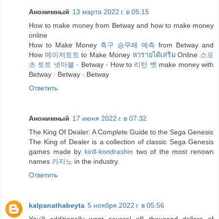
Анонимный
13 марта 2022 г. в 05:15
How to make money from Betway and how to make money
online
How to Make Money
축구 승무패 예측
from Betway and
How
메이저토토
to Make Money
หารายได้เสริม
Online
스포
츠 토토 넷마블
· Betway · How to
리턴 벳
make money with
Betway · Betway · Betway
Ответить
Анонимный
17 июня 2022 г. в 07:32
The King Of Dealer: A Complete Guide to the Sega Genesis
The King of Dealer is a collection of classic Sega Genesis
games made by
kirill-kondrashin
two of the most renown
names
카지노
in the industry.
Ответить
kalpanathabeyta
5 ноября 2022 г. в 05:56
You'll additionally want several of} thousand dollars of