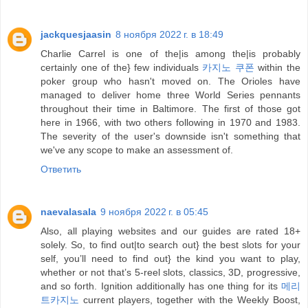
jackquesjaasin
8 ноября 2022 г. в 18:49
Charlie Carrel is one of the|is among the|is probably
certainly one of the} few individuals
카지노 쿠폰
within the
poker group who hasn't moved on. The Orioles have
managed to deliver home three World Series pennants
throughout their time in Baltimore. The first of those got
here in 1966, with two others following in 1970 and 1983.
The severity of the user's downside isn't something that
we've any scope to make an assessment of.
Ответить
naevalasala
9 ноября 2022 г. в 05:45
Also, all playing websites and our guides are rated 18+
solely. So, to find out|to search out} the best slots for your
self, you’ll need to find out} the kind you want to play,
whether or not that’s 5-reel slots, classics, 3D, progressive,
and so forth. Ignition additionally has one thing for its
메리
트카지노
current players, together with the Weekly Boost,