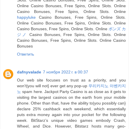
Slots. Online Casino Bonuses, Free Spins, Online Slots.
Online Casino Bonuses, Free Spins, Online Slots. Online
Casino Bonuses, Free Spins, Online Slots. Online
happyluke
Casino Bonuses, Free Spins, Online Slots.
Online Casino Bonuses, Free Spins, Online Slots. Online
Casino Bonuses, Free Spins, Online Slots. Online
ボンズ カ
ジノ
Casino Bonuses, Free Spins, Online Slots. Online
Casino Bonuses, Free Spins, Online Slots. Online Casino
Bonuses
Ответить
dafnyvalade
7 ноября 2022 г. в 00:37
Our web site focuses on trust as a priority, and you
won't|you will not} ever get any pop-up
우리카지노 아벤카지
노
spam here. Jackpot Party Casino is as close as it gets to
visiting the largest casinos on the earth from your mobile
phone. Other than that, have the ability to|you possibly can}
declare 25% cashback each weekend, which essentially
puts extra money again into your pocket for the following
week. BitStarz’s unique video games embody Crash,
Wheel, and Dice. However, Bitstarz hosts many geo-